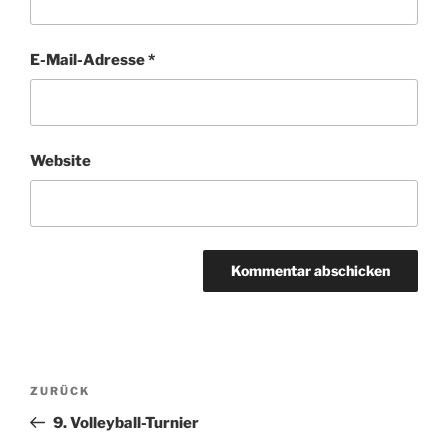
E-Mail-Adresse
*
Website
Beitragsnavigation
Vorheriger
ZURÜCK
Beitrag
9. Volleyball-Turnier